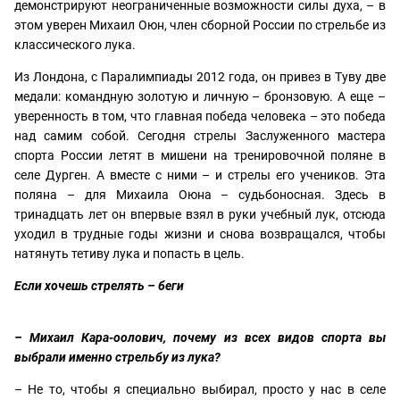
демонстрируют неограниченные возможности силы духа, – в
этом уверен Михаил Оюн, член сборной России по стрельбе из
классического лука.
Из Лондона, с Паралимпиады 2012 года, он привез в Туву две
медали: командную золотую и личную – бронзовую. А еще –
уверенность в том, что главная победа человека – это победа
над самим собой. Сегодня стрелы Заслуженного мастера
спорта России летят в мишени на тренировочной поляне в
селе Дурген. А вместе с ними – и стрелы его учеников. Эта
поляна – для Михаила Оюна – судьбоносная. Здесь в
тринадцать лет он впервые взял в руки учебный лук, отсюда
уходил в трудные годы жизни и снова возвращался, чтобы
натянуть тетиву лука и попасть в цель.
Если хочешь стрелять – беги
– Михаил Кара-оолович, почему из всех видов спорта вы
выбрали именно стрельбу из лука?
– Не то, чтобы я специально выбирал, просто у нас в селе