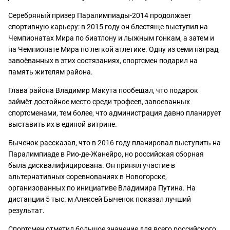
Серебряный призер Паралимпиады-2014 продолжает
спортивную карьеру: в 2015 году он блестяще выступил на
Чемпионатах Мира по биатлону и лыжным гонкам, а затем и
на Чемпионате Мира по легкой атлетике. Одну из семи наград,
завоёванных в этих состязаниях, спортсмен подарил на
память жителям района.
Глава района Владимир Макута пообещал, что подарок
займёт достойное место среди трофеев, завоеванных
спортсменами, тем более, что администрация давно планирует
выставить их в единой витрине.
Быченок рассказал, что в 2016 году планировал выступить на
Паралимпиаде в Рио-де-Жанейро, но российская сборная
была дисквалифицирована. Он принял участие в
альтернативных соревнованиях в Новогорске,
организованных по инициативе Владимира Путина. На
дистанции 5 тыс. м Алексей Быченок показал лучший
результат.
Спортсмен отметил большое значение для всего российского