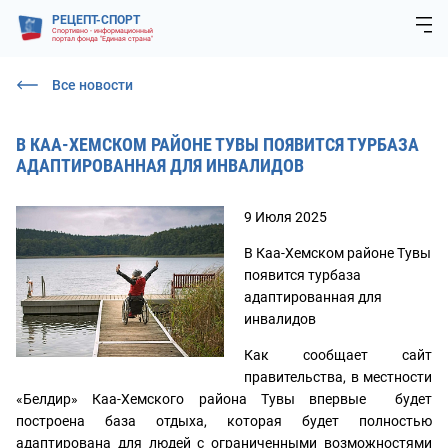
РЕЦЕПТ-СПОРТ
Спортивно - информационный
портал фонда "Единая страна"
Все новости
В КАА-ХЕМСКОМ РАЙОНЕ ТУВЫ ПОЯВИТСЯ ТУРБАЗА
АДАПТИРОВАННАЯ ДЛЯ ИНВАЛИДОВ
9 Июля 2025
В Каа-Хемском районе Тувы
появится турбаза
адаптированная для
инвалидов
Как сообщает сайт
правительства, в местности
«Белдир» Каа-Хемского района Тувы впервые будет
построена база отдыха, которая будет полностью
адаптирована для людей с ограниченными возможностями