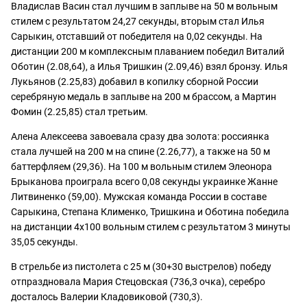
Владислав Васин стал лучшим в заплыве на 50 м вольным
стилем с результатом 24,27 секунды, вторым стал Илья
Сарыкин, отставший от победителя на 0,02 секунды. На
дистанции 200 м комплексным плаванием победил Виталий
Оботин (2.08,64), а Илья Тришкин (2.09,46) взял бронзу. Илья
Лукьянов (2.25,83) добавил в копилку сборной России
серебряную медаль в заплыве на 200 м брассом, а Мартин
Фомин (2.25,85) стал третьим.
Алена Алексеева завоевала сразу два золота: россиянка
стала лучшей на 200 м на спине (2.26,77), а также на 50 м
баттерфляем (29,36). На 100 м вольным стилем Элеонора
Брыканова проиграла всего 0,08 секунды украинке Жанне
Литвиненко (59,00). Мужская команда России в составе
Сарыкина, Степана Клименко, Тришкина и Оботина победила
на дистанции 4х100 вольным стилем с результатом 3 минуты
35,05 секунды.
В стрельбе из пистолета с 25 м (30+30 выстрелов) победу
отпраздновала Мария Стецовская (736,3 очка), серебро
досталось Валерии Кладовиковой (730,3).