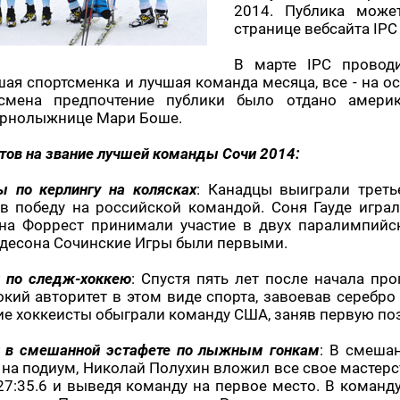
2014. Публика може
странице вебсайта IP
В марте IPC провод
шая спортсменка и лучшая команда месяца, все - на о
тсмена предпочтение публики было отдано амери
орнолыжнице Мари Боше.
тов на звание лучшей команды Сочи 2014:
ы по керлингу на колясках
: Канадцы выиграли треть
в победу на российской командой. Соня Гауде играл
на Форрест принимали участие в двух паралимпийск
Идесона Сочинские Игры были первыми.
и по следж-хоккею
: Спустя пять лет после начала пр
кий авторитет в этом виде спорта, завоевав серебр
ие хоккеисты обыграли команду США, заняв первую поз
и в смешанной эстафете по лыжным гонкам
: В смешан
 на подиум, Николай Полухин вложил все свое мастерс
27:35.6 и выведя команду на первое место. В коман