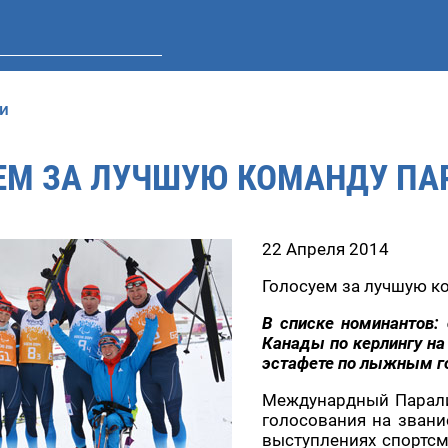
и
ЕМ ЗА ЛУЧШУЮ КОМАНДУ ПА
22 Апреля 2014
Голосуем за лучшую к
В списке номинантов:
Канады по керлингу н
эстафете по лыжным г
Междунардный Парали
голосования на звани
выступлениях спортсм