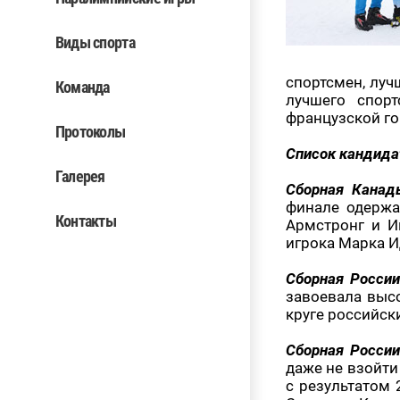
Виды спорта
спортсмен, луч
Команда
лучшего спор
французской г
Протоколы
Список кандида
Галерея
Сборная Канад
финале одержа
Контакты
Армстронг и И
игрока Марка 
Сборная Росси
завоевала высо
круге российск
Сборная Росси
даже не взойти
с результатом 