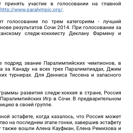
т принять участие в голосовании на главной
C
http://www.paralympic.org/
.
ит голосование по трем категориям - лучший
снове результатов Сочи 2014. При голосовании за
канскому следж-хоккеисту Деклану Фармену и
е подряд звание Паралимпийских чемпионов, в
а за Канаду на всех трех Паралимпиадах, Джим
их турнирах. Для Денниса Тиссена и запасного
ограммы развития следж-хоккея в стране, Россия
о Паралимпийских Игр в Сочи. В предварительном
ицию в своей группе.
ной эстафете, когда казалось, что Россия может
тво на последнем этапе гонки, завершив эстафету
ду также вошли Алена Кауфман, Елена Ремизова и