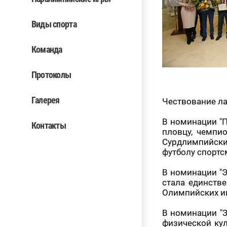
Виды спорта
Команда
Протоколы
Галерея
Чествование ла
В номинации "П
Контакты
пловцу, чемпи
Сурдлимпийски
футболу спорт
В номинации "Э
стала единств
Олимпийских иг
В номинации "З
физической кул