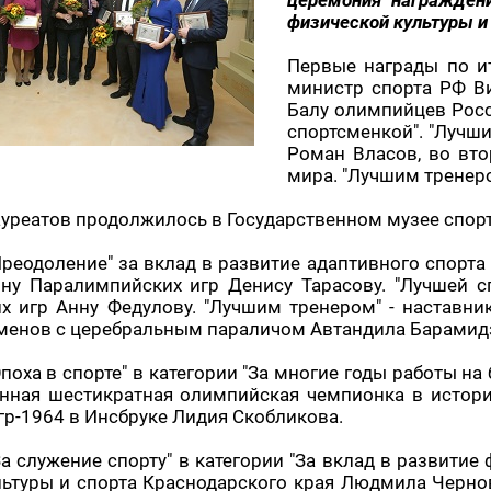
церемония награждени
физической культуры и
Первые награды по ит
министр спорта РФ В
Балу олимпийцев Росс
спортсменкой". "Лучш
Роман Власов, во вто
мира. "Лучшим тренер
уреатов продолжилось в Государственном музее спорт
реодоление" за вклад в развитие адаптивного спорта
ону Паралимпийских игр Денису Тарасову. "Лучшей с
х игр Анну Федулову. "Лучшим тренером" - наставн
сменов с церебральным параличом Автандила Барамид
поха в спорте" в категории "За многие годы работы на
енная шестикратная олимпийская чемпионка в истори
р-1964 в Инсбруке Лидия Скобликова.
а служение спорту" в категории "За вклад в развитие
ьтуры и спорта Краснодарского края Людмила Чернов