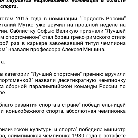
я лауреатов национальных номинаций в области
 спорта.
огам 2015 года в номинации "Гордость России"
италий Мутко уже вручил на прошлой неделе на
ии. Саблистку Софью Великую признали "Лучшей
им спортсменом" стал борец греко-римского стиля
рой раз в карьере завоевавший титул чемпиона
ом" назвали профессора Алексея Мишина.
а:
 в категории "Лучший спортсмен" премию вручили
портсменкой" назвали десятикратную чемпионку
ика сборной паралимпийской команды России по
зе.
 благо развития спорта в стране" победительницей
и конькобежного спорта, абсолютная чемпионка
 физической культуры и спорта" победила министр
а, олимпийская чемпионка 1980 года в эстафете